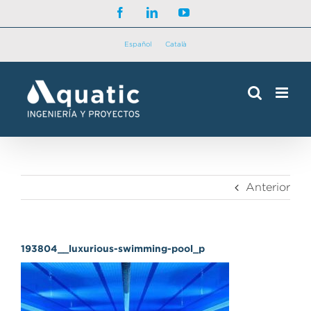
Saltar
Facebook
LinkedIn
YouTube
al
contenido
Español
Català
Anterior
193804__luxurious-swimming-pool_p