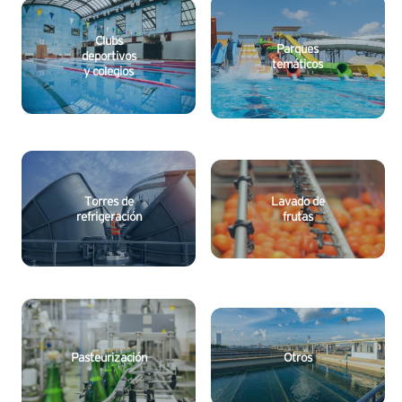
Clubs
Parques
deportivos
temáticos
y colegios
Lavado de
Torres de
frutas
refrigeración
Pasteurización
Otros