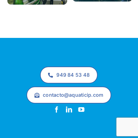
949 84 53 48
contacto@aquaticip.com