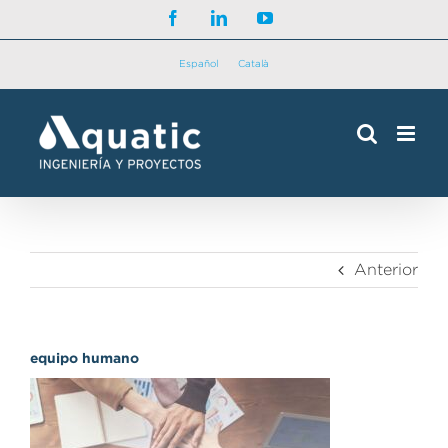
Saltar
Facebook
LinkedIn
YouTube
al
contenido
Español
Català
Anterior
equipo humano