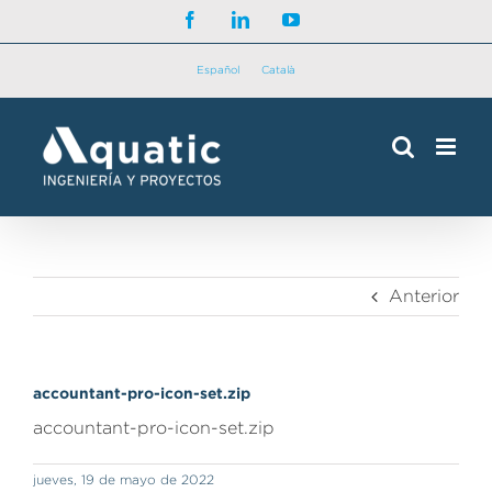
Saltar
Facebook
LinkedIn
YouTube
al
contenido
Español
Català
Anterior
accountant-pro-icon-set.zip
accountant-pro-icon-set.zip
jueves, 19 de mayo de 2022