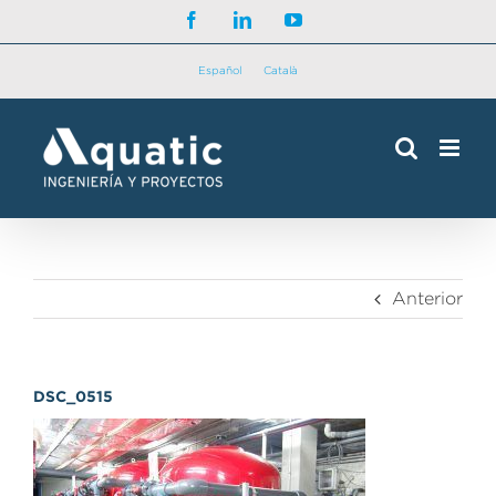
Saltar
Facebook
LinkedIn
YouTube
al
contenido
Español
Català
Anterior
DSC_0515