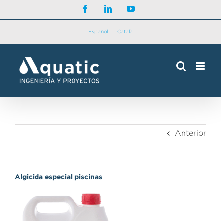
Saltar
Facebook
LinkedIn
YouTube
al
contenido
Español
Català
Anterior
Algicida especial piscinas