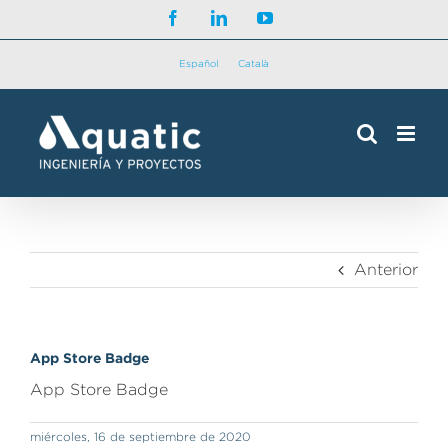
Saltar
Facebook
LinkedIn
YouTube
al
contenido
Español
Català
Anterior
App Store Badge
App Store Badge
miércoles, 16 de septiembre de 2020