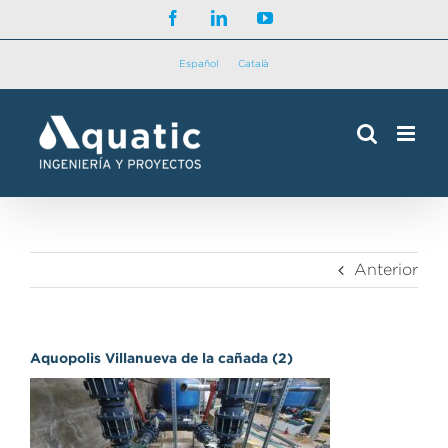
Saltar
Facebook
LinkedIn
YouTube
al
contenido
Español
Català
Anterior
Aquopolis Villanueva de la cañada (2)