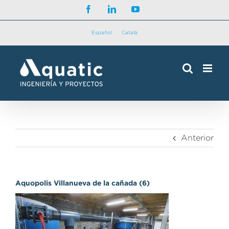
Saltar
Facebook
LinkedIn
YouTube
al
contenido
Español
Català
Anterior
Aquopolis Villanueva de la cañada (6)