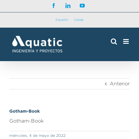
Saltar
Facebook
LinkedIn
YouTube
al
contenido
Español
Català
Anterior
Gotham-Book
Gotham-Book
miércoles, 4 de mayo de 2022