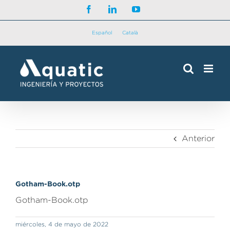
Saltar
Facebook
LinkedIn
YouTube
al
contenido
Español
Català
Anterior
Gotham-Book.otp
Gotham-Book.otp
miércoles, 4 de mayo de 2022