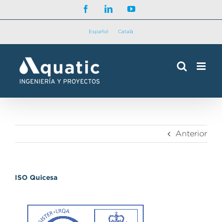
Saltar
Facebook
LinkedIn
YouTube
al
contenido
Español
Català
Anterior
ISO Quicesa