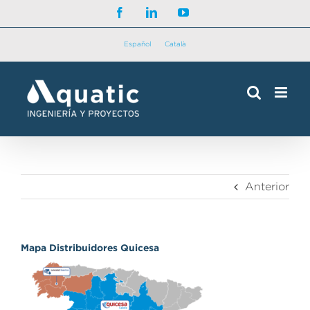
Saltar
Facebook
LinkedIn
YouTube
al
contenido
Español
Català
Anterior
Mapa Distribuidores Quicesa