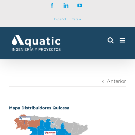
Saltar
Facebook
LinkedIn
YouTube
al
contenido
Español
Català
Anterior
Mapa Distribuidores Quicesa