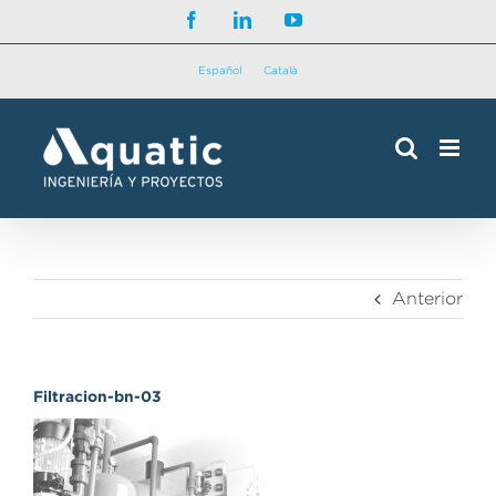
Saltar
Facebook
LinkedIn
YouTube
al
contenido
Español
Català
Anterior
Filtracion-bn-03