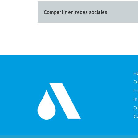
Compartir en redes sociales
H
Q
P
In
O
C