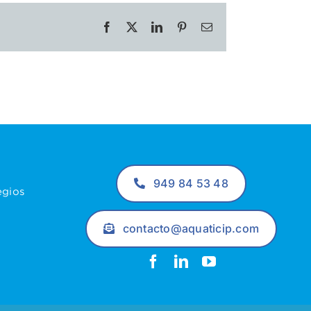
Facebook
X
LinkedIn
Pinterest
Correo
electrónico
949 84 53 48
egios
contacto@aquaticip.com