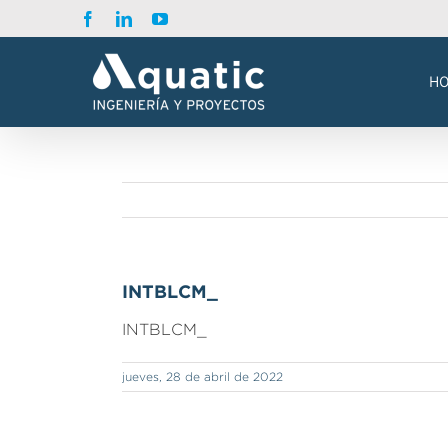
Saltar
Facebook
LinkedIn
YouTube
al
contenido
H
INTBLCM_
INTBLCM_
jueves, 28 de abril de 2022