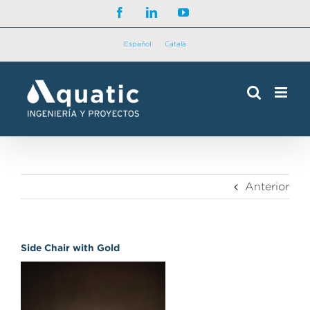
Saltar
Facebook
LinkedIn
YouTube
al
contenido
Español
Català
Anterior
Side Chair with Gold