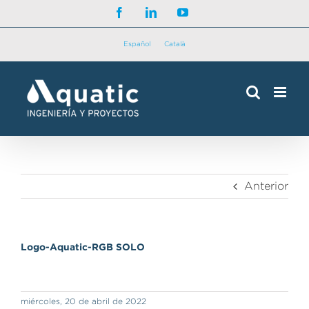
Saltar
Facebook
LinkedIn
YouTube
al
contenido
Español
Català
Anterior
Logo-Aquatic-RGB SOLO
miércoles, 20 de abril de 2022