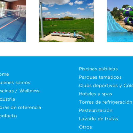
eación profunda
Centro Nacional
Cambio de arenas
 Tecnología de
en parque acuático
Regadíos
Piscinas públicas
ome
Parques temáticos
uiénes somos
Clubs deportivos y Col
iscinas / Wellness
Hoteles y spas
dustria
Torres de refrigeración
bras de referencia
Pasteurización
ontacto
Lavado de frutas
Otros