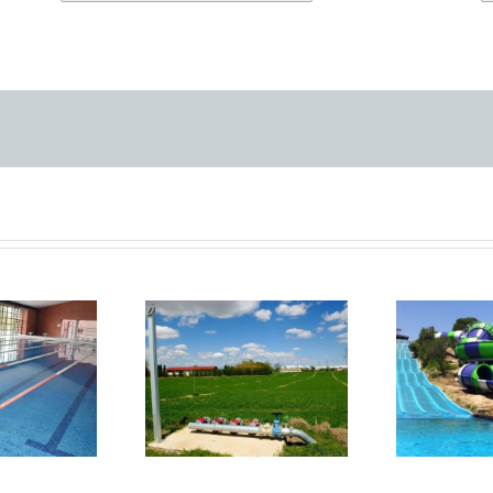
eación profunda
Centro Nacional
Cambio de arenas
 Tecnología de
en parque acuático
Regadíos