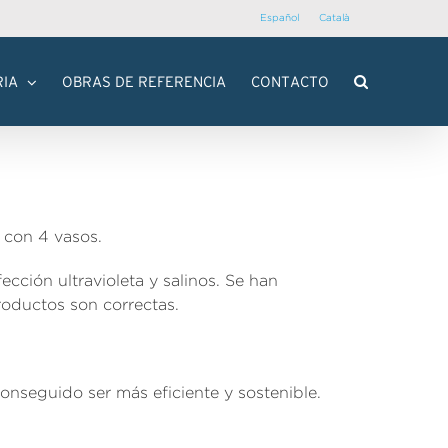
Español
Català
RIA
OBRAS DE REFERENCIA
CONTACTO
 con 4 vasos.
cción ultravioleta y salinos. Se han
roductos son correctas.
onseguido ser más eficiente y sostenible.