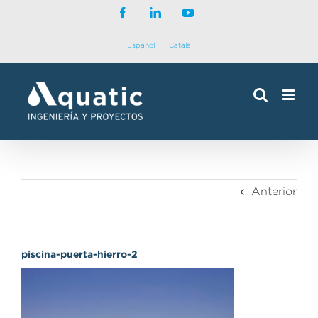
Saltar
Facebook
LinkedIn
YouTube
al
contenido
Español
Català
Anterior
piscina-puerta-hierro-2