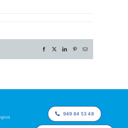
Facebook
X
LinkedIn
Pinterest
Correo
electrónico
949 84 53 48
egios