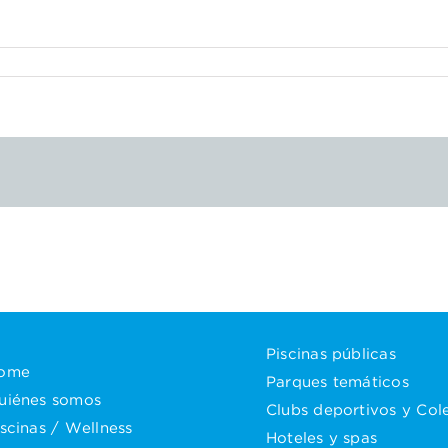
Piscinas públicas
ome
Parques temáticos
uiénes somos
Clubs deportivos y Col
iscinas / Wellness
Hoteles y spas