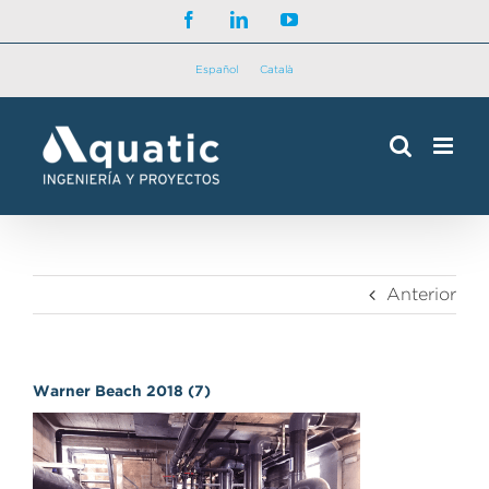
Saltar
Facebook
LinkedIn
YouTube
al
contenido
Español
Català
Anterior
Warner Beach 2018 (7)