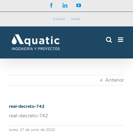
Saltar
Facebook
LinkedIn
YouTube
al
contenido
Español
Català
Anterior
real-decreto-742
real-decreto-742
lunes, 27 de junio de 2022