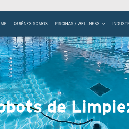
OME
QUIÉNES SOMOS
PISCINAS / WELLNESS
INDUST
obots de Limpie