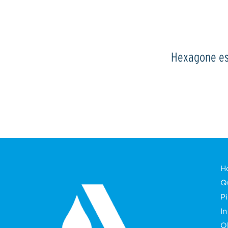
Hexagone es 
H
Q
P
In
O