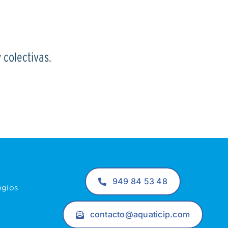
 colectivas.
949 84 53 48
egios
contacto@aquaticip.com