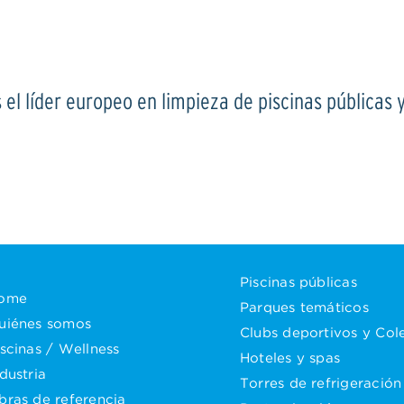
el líder europeo en limpieza de piscinas públicas y
Piscinas públicas
ome
Parques temáticos
uiénes somos
Clubs deportivos y Col
iscinas / Wellness
Hoteles y spas
dustria
Torres de refrigeración
bras de referencia