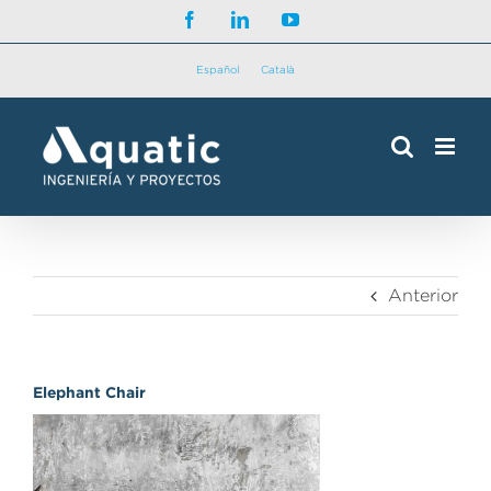
Saltar
Facebook
LinkedIn
YouTube
al
contenido
Español
Català
Anterior
Elephant Chair