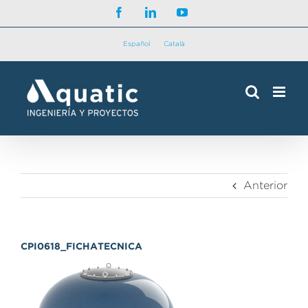
Saltar
Facebook
LinkedIn
YouTube
al
contenido
Español
Català
Anterior
CPI0618_FICHATECNICA