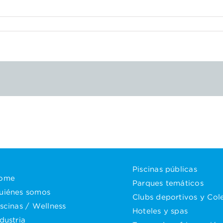
Piscinas públicas
ome
Parques temáticos
uiénes somos
Clubs deportivos y Col
iscinas / Wellness
Hoteles y spas
dustria