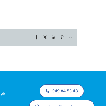
Facebook
X
LinkedIn
Pinterest
Correo
electrónico
949 84 53 48
egios