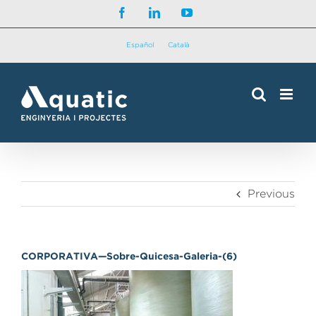
Skip
Facebook
LinkedIn
YouTube
to
content
Español
Català
Previous
CORPORATIVA—Sobre-Quicesa-Galeria-(6)